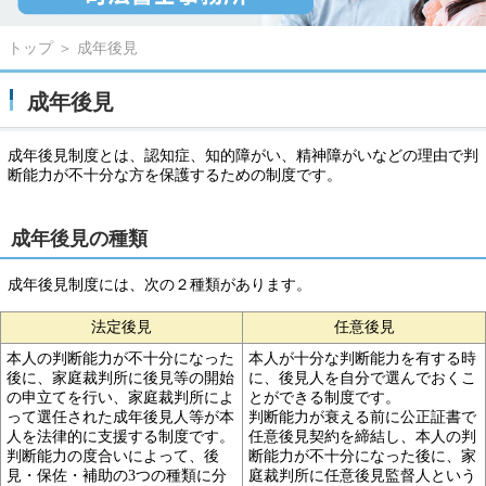
トップ
＞
成年後見
成年後見
成年後見制度とは、認知症、知的障がい、精神障がいなどの理由で
判
断能力が不十分な方を保護するための制度です。
成年後見の種類
成年後見制度には、次の２種類があります。
法定後見
任意後見
本人の判断能力が不十分になった
本人が十分な判断能力を有する時
後に、家庭裁判所に
後見等の開始
に、後見人を自分で選んで
おくこ
の申立てを行い、家庭裁判所によ
とができる制度です。
って
選任された成年後見人等が本
判断能力が衰える前に公正証書で
人を法律的に支援する制度です。
任意後見契約を締結し、
本人の判
判断能力の度合いによって、後
断能力が不十分になった後に、家
見・保佐・補助の3つの種類に分
庭裁判所に任意後見監督人という